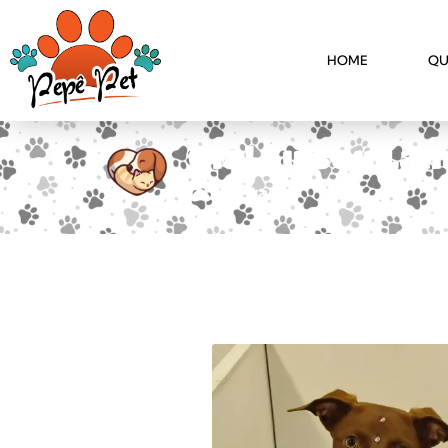
HOME
QU
Olá! Eu sou Lail
Adotado