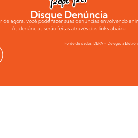
Disque Denúncia
tir de agora, você pode fazer suas denúncias envolvendo anim
As denúncias serão feitas através dos links abaixo.
Fonte de dados: DEPA – Delegacia Eletrôn