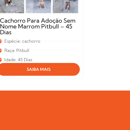
Cachorro Para Adoção Sem
Cachorro 
Nome Marrom Pitbull – 45
Mosquito 
Dias
Anos
Espécie: cachorro
Espécie: ca
Raça: Pitbull
Raça: Srd
Idade: 45 Dias
Idade: 02 an
SAIBA MAIS
S