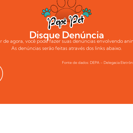
Disque Denúncia
tir de agora, você pode fazer suas denúncias envolvendo anim
As denúncias serão feitas através dos links abaixo.
Fonte de dados: DEPA – Delegacia Eletrôn