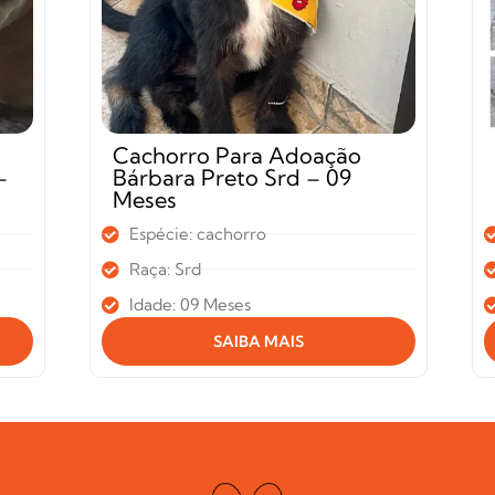
Cachorro Para Adoação
–
Bárbara Preto Srd – 09
Meses
Espécie: cachorro
Raça: Srd
Idade: 09 Meses
SAIBA MAIS