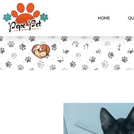
HOME
QU
Olá! Eu sou Felí
Disponível