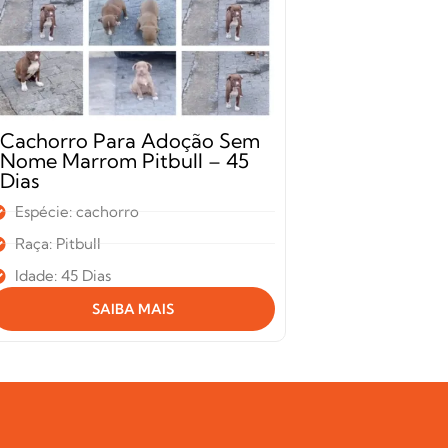
Cachorro Para Adoção Sem
Cachorro 
Nome Marrom Pitbull – 45
Mosquito 
Dias
Anos
Espécie: cachorro
Espécie: ca
Raça: Pitbull
Raça: Srd
Idade: 45 Dias
Idade: 02 an
SAIBA MAIS
S