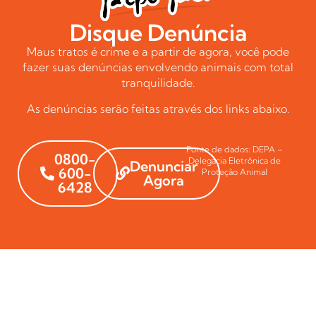
Disque Denúncia
Maus tratos é crime e a partir de agora, você pode
fazer suas denúncias envolvendo animais com total
tranquilidade.
As denúncias serão feitas através dos links abaixo.
Fonte de dados: DEPA –
0800-
Delegacia Eletrônica de
Denunciar
600-
Proteção Animal
Agora
6428