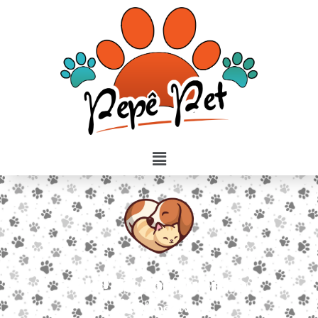
Olá! Eu sou Julinho
Disponível