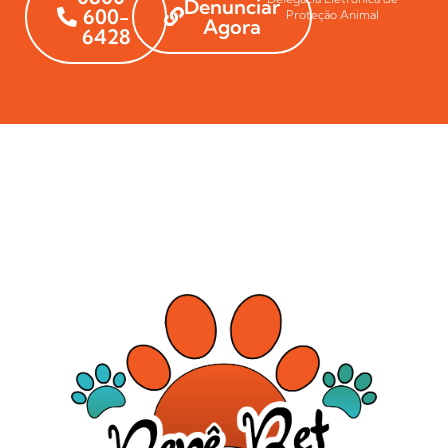
Denunciar
600-
Proteção Animal
Agora
6428