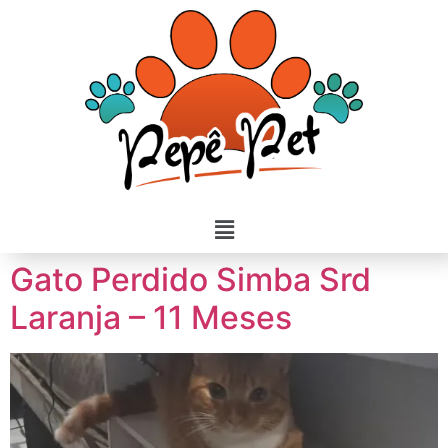
Gato Perdido Simba Srd
Laranja – 11 Meses