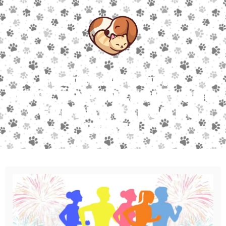
Evento: 4ª Feira –
ADOÇÃO PARCERIA : ONG
PEPÊ PET/BANCO DO
BRASIL