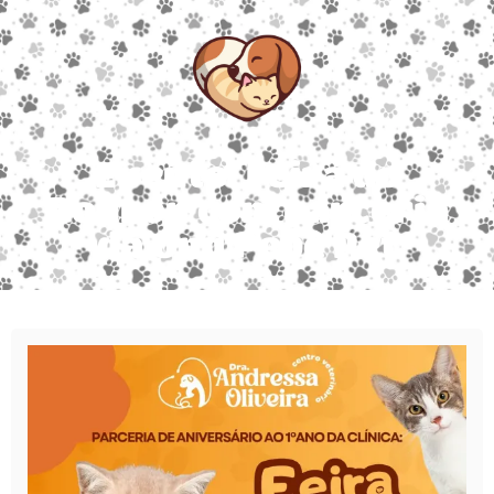
Evento: Feira do
Ronron com parceria
da Ong Pepê Pet