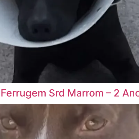
 Ferrugem Srd Marrom – 2 An